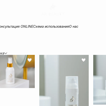
онсультация ONLINE
Схема использования
О нас
вка