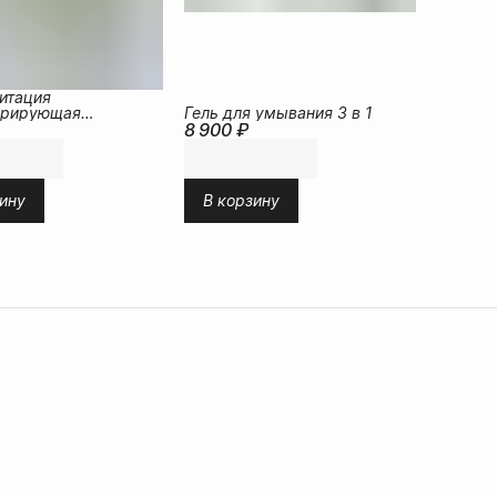
итация
урирующая
Гель для умывания 3 в 1
а для лица, шеи и
8 900 ₽
ину
В корзину