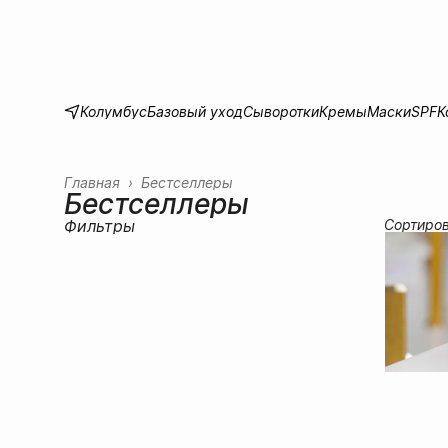
Колумбус
Базовый уход
Сыворотки
Кремы
Маски
SPF
К
Главная
›
Бестселлеры
Бестселлеры
Фильтры
Сортиро