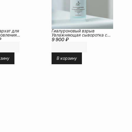
архат для
Гиалуроновый взрыв
новления
Увлажняющая сыворотка с
₽
иома кожи
9 900 ₽
разномолекулярной
гиалуроновой кислотой 4D
рзину
В корзину