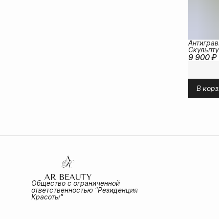
Антиграв
Скульпт
9 900 ₽
сыворотк
декольте
В корз
Общество с ограниченной
ответственностью "Резиденция
Красоты"