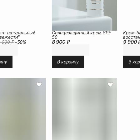
ант натуральный
Солнцезащитный крем SPF
Крем-б
вежести"
50
восста
8 900 ₽
9 900 
микроб
2 000 ₽
−
50
%
ину
В корзину
В ко