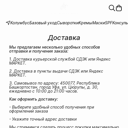
Колумбус
Базовый уход
Сыворотки
Кремы
Маски
SPF
Консул
Доставка
Мы предлагаем несколько удобных способов 
отправки и получения заказа:
1. Доставка курьерской службой СДЭК или Яндекс
МАРКЕТ.
2. Доставка в пункты выдачи СДЭК или Яндекс
МАРКЕТ.
3. Самовывоз по адресу: 450077, Республика
Башкортостан, город Уфа, ул. Цюрупы, д. 30,
ежедневно с 10:00 до 21:00 часов.
Как оформить доставку:
- Выберите удобный способ получения при
оформлении заказа
- Укажите точный адрес доставки
Мы стремимся сделать процесс покупки максимально