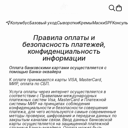
Колумбус
Базовый уход
Сыворотки
Кремы
Маски
SPF
Консул
Правила оплаты и
безопасность платежей,
конфиденциальность
информации
Оплата банковскими картами осуществляется с 
помощью Банка-эквайера
К оплате принимаются карты VISA, MasterCard,
МИР, оплата по СБП.
Услуга оплаты через интернет осуществляется в
соответствии с Правилами международных
платежных систем Visa, MasterCard и Платежной
системы МИР на принципах соблюдения
конфиденциальности и безопасности совершения
платежа, для чего используются самые современные
методы проверки, шифрования и передачи данных по
закрытым каналам связи. Ввод данных банковской
карты осуществляется на защищенной платежной
странице Банка-эквайера. Оплата может быть