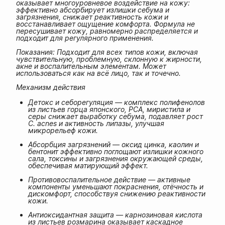
оказывает многоуровневое воздействие на кожу:
эффективно абсорбирует излишки себума и
загрязнения, снижает реактивность кожи и
восстанавливает ощущение комфорта. Формула не
пересушивает кожу, равномерно распределяется и
подходит для регулярного применения.
Показания: Подходит для всех типов кожи, включая
чувствительную, проблемную, склонную к жирности,
акне и воспалительным элементам. Может
использоваться как на всё лицо, так и точечно.
Механизм действия
Детокс и себорегуляция — комплекс полифенолов
из листьев горца японского, PCA, миристила и
серы снижает выработку себума, подавляет рост
C. acnes и активность липазы, улучшая
микрорельеф кожи.
Абсорбция загрязнений — оксид цинка, каолин и
бентонит эффективно поглощают излишки кожного
сала, токсины и загрязнения окружающей среды,
обеспечивая матирующий эффект.
Противовоспалительное действие — активные
компоненты уменьшают покраснения, отёчность и
дискомфорт, способствуя снижению реактивности
кожи.
Антиоксидантная защита — карнозиновая кислота
из листьев розмарина оказывает каскадное