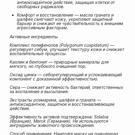
антиоксидантное действие, защищая клетки от
свободных радикалов.
Комфорт и восстановление — масла граната и
шалфея смягчают кожу, укрепляют защитный
барьер и снижают её чувствительность к внешним
агрессивным факторам.
Активные ингредиенты
Комплекс полифенолов (Polygonum cuspidatum) —
регулирует себум, улучшает текстуру кожи и снижает
воспалительные процессы.
Каолин и бентонит — природные минералы для
мягкого, но глубокого очищения пор.
Оксид цинка — себорегулирующий и успокаивающий
компонент с доказанной эффективностью.
Сера — снижает активность бактерий, ответственных
за воспаления и высыпания.
Экстракты розмарина, шалфея и граната —
антиоксидантное, защитное и восстанавливающее
действие.
Эффективность активов подтверждена: Solabia
(Франция), Merck (Германия). Не используются
ингредиенты животного происхождения.
Способ применения: Нанесите маску на очищенную