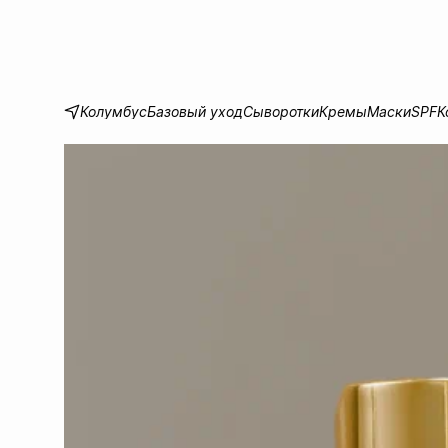
Колумбус
Базовый уход
Сыворотки
Кремы
Маски
SPF
К