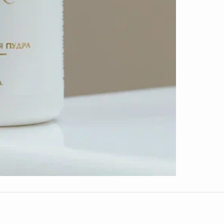
повы
умен
Ферм
кожи
раз
Проб
подд
обно
Папа
очищ
раз
Вита
сиян
Трег
пере
дела
Способ 
Вымойте
влажную
Нанесит
внимани