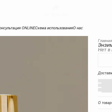
онсультация ONLINE
Схема использования
О нас
Главная
Энзи
Нет в
Достав
О товар