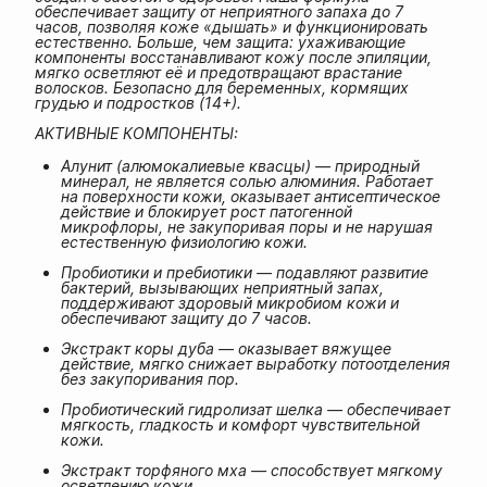
обеспечивает защиту от неприятного запаха до 7
часов, позволяя коже «дышать» и функционировать
естественно. Больше, чем защита: ухаживающие
компоненты восстанавливают кожу после эпиляции,
мягко осветляют её и предотвращают врастание
волосков. Безопасно для беременных, кормящих
грудью и подростков (14+).
АКТИВНЫЕ КОМПОНЕНТЫ:
Алунит (алюмокалиевые квасцы) — природный
минерал, не является солью алюминия. Работает
на поверхности кожи, оказывает антисептическое
действие и блокирует рост патогенной
микрофлоры, не закупоривая поры и не нарушая
естественную физиологию кожи.
Пробиотики и пребиотики — подавляют развитие
бактерий, вызывающих неприятный запах,
поддерживают здоровый микробиом кожи и
обеспечивают защиту до 7 часов.
Экстракт коры дуба — оказывает вяжущее
действие, мягко снижает выработку потоотделения
без закупоривания пор.
Пробиотический гидролизат шелка — обеспечивает
мягкость, гладкость и комфорт чувствительной
кожи.
Экстракт торфяного мха — способствует мягкому
осветлению кожи.